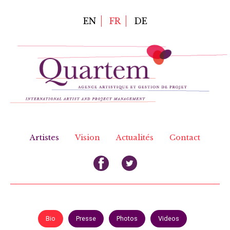
Aller
au
EN
FR
DE
contenu
principal
Artistes
Vision
Actualités
Contact
Bio
Presse
Photos
Videos