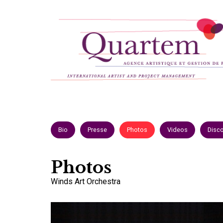
Aller
au
contenu
principal
Bio
Presse
Photos
Videos
Disc
Photos
Winds Art Orchestra